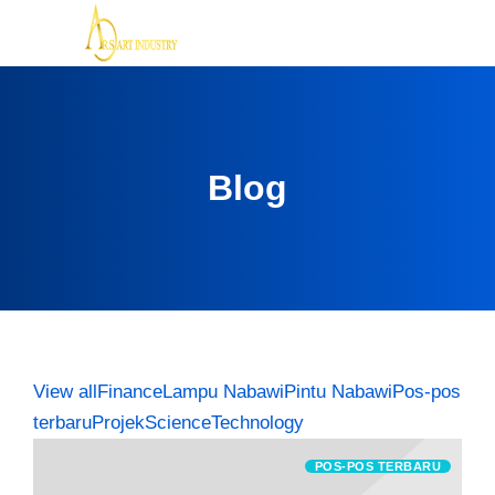
Blog
View all
Finance
Lampu Nabawi
Pintu Nabawi
Pos-pos
terbaru
Projek
Science
Technology
POS-POS TERBARU