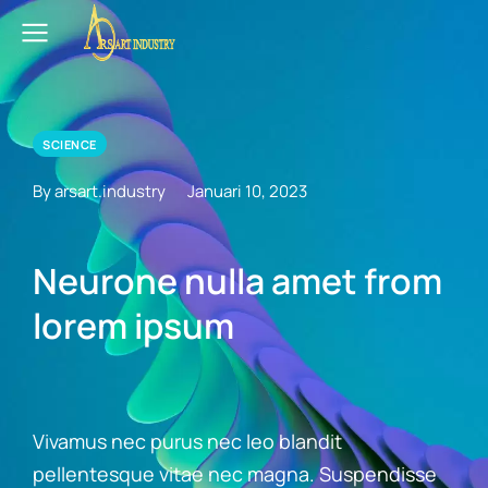
SCIENCE
By arsart.industry
Januari 10, 2023
Neurone nulla amet from
lorem ipsum
Vivamus nec purus nec leo blandit
pellentesque vitae nec magna. Suspendisse