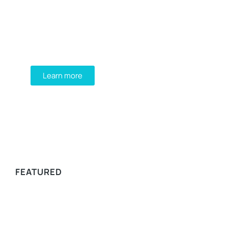
Programming School
Mauris maximus sed eros eget posuere.
Integer at pellentesque!
Learn more
WE RECOMMEND
FEATURED