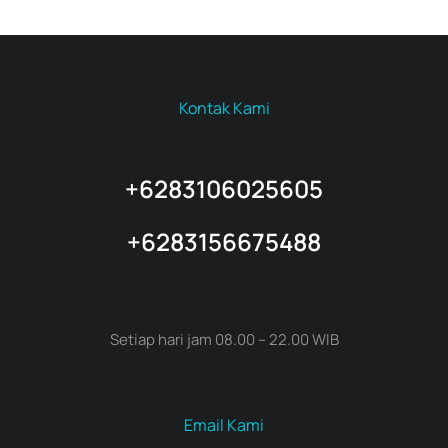
Kontak Kami
+6283106025605
+6283156675488
Setiap hari jam 08.00 – 22.00 WIB
Email Kami