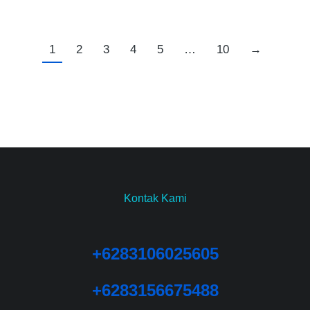
1
2
3
4
5
…
10
→
Kontak Kami
+6283106025605
+6283156675488