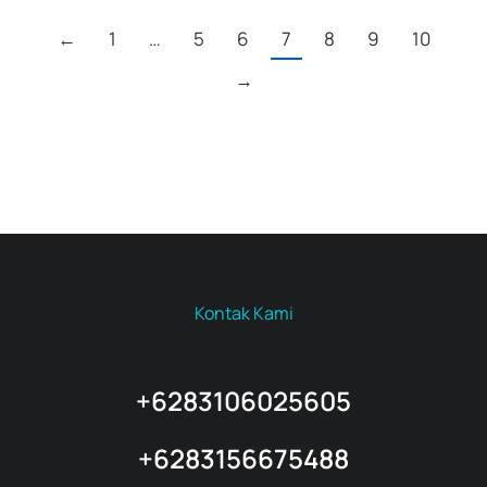
←
1
…
5
6
7
8
9
10
→
Kontak Kami
+6283106025605
+6283156675488