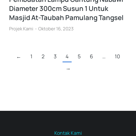
Diameter 300cm Susun 1 Untuk
Masjid At-Taubah Pamulang Tangsel
Projek Kami
Oktober 16, 2023
←
1
2
3
4
5
6
…
10
→
Kontak Kami