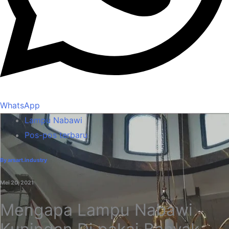
WhatsApp
Lampu Nabawi
Pos-pos terbaru
By arsart.industry
Mei 20, 2021
Mengapa Lampu Nabawi