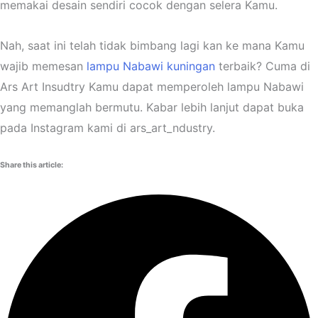
memakai desain sendiri cocok dengan selera Kamu.
Nah, saat ini telah tidak bimbang lagi kan ke mana Kamu
wajib memesan
lampu Nabawi kuningan
terbaik? Cuma di
Ars Art Insudtry Kamu dapat memperoleh lampu Nabawi
yang memanglah bermutu. Kabar lebih lanjut dapat buka
pada Instagram kami di ars_art_ndustry.
Share this article: