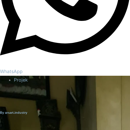
WhatsApp
Projek
By arsart.industry