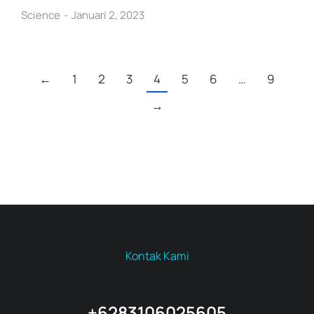
Science
Januari 2, 2023
←
1
2
3
4
5
6
…
9
→
Kontak Kami
+6283106025605