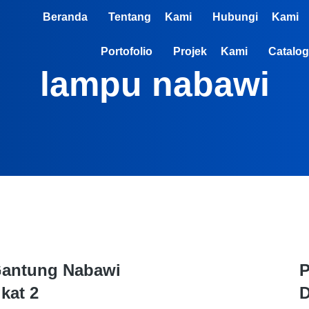
Beranda
Tentang Kami
Hubungi Kami
Portofolio
Projek Kami
Catalog
lampu nabawi
antung Nabawi
P
kat 2
D