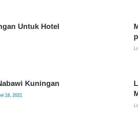
gan Untuk Hotel
M
p
L
Nabawi Kuningan
L
M
ei 18, 2021
L