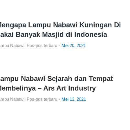
engapa Lampu Nabawi Kuningan Di
akai Banyak Masjid di Indonesia
ampu Nabawi
,
Pos-pos terbaru
Mei 20, 2021
ampu Nabawi Sejarah dan Tempat
embelinya – Ars Art Industry
ampu Nabawi
,
Pos-pos terbaru
Mei 13, 2021