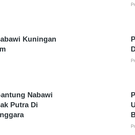
Pr
abawi Kuningan
P
cm
D
Pr
antung Nabawi
P
ak Putra Di
U
nggara
B
Pr