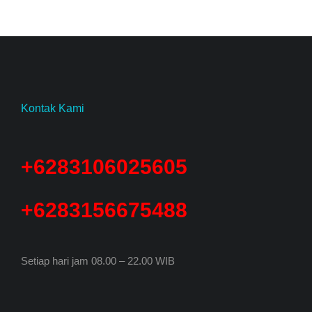
Kontak Kami
+6283106025605
+6283156675488
Setiap hari jam 08.00 – 22.00 WIB