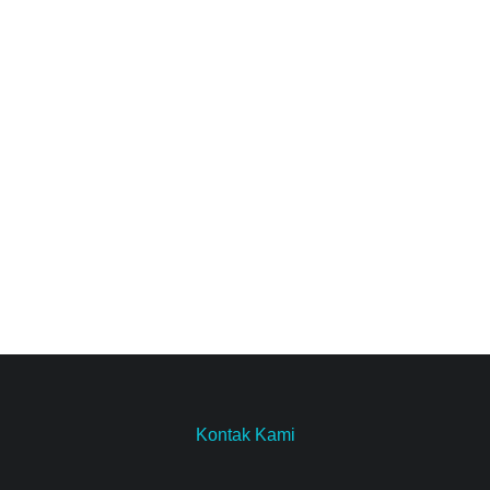
Ukuran 20 x 30cm
Annurriyyah Has
View case
Kontak Kami