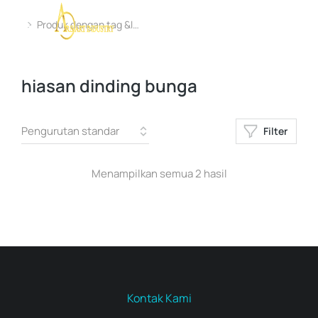
Produk dengan tag &l…
You are here:
hiasan dinding bunga
Filter
Menampilkan semua 2 hasil
Kontak Kami