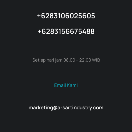
+6283106025605
+6283156675488
Setiap hari jam 08.00 – 22.00 WIB
Email Kami
marketing@arsartindustry.com