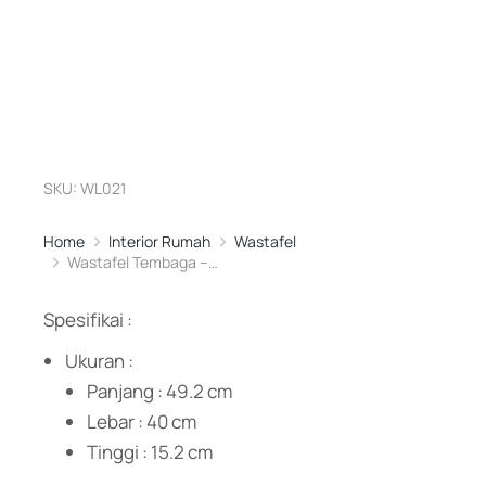
SKU: WL021
Home
Interior Rumah
Wastafel
You are here:
Wastafel Tembaga –…
Spesifikai :
Ukuran :
Panjang : 49.2 cm
Lebar : 40 cm
Tinggi : 15.2 cm