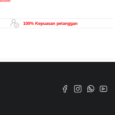
astafel
100% Kepuasan pelanggan