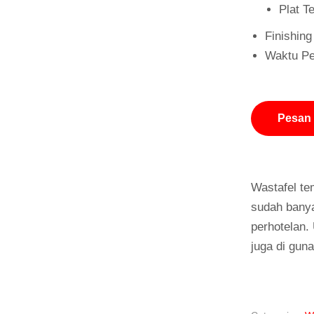
Plat T
Finishin
Waktu Pe
Pesan
Wastafel te
sudah banya
perhotelan.
juga di gun