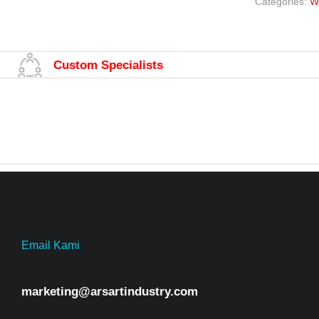
Categories:
W
Custom Specialists
Email Kami
marketing@arsartindustry.com