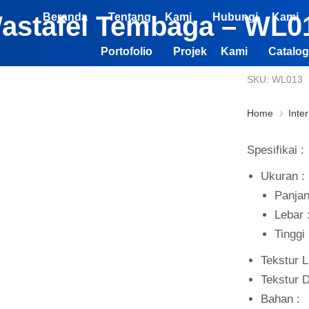
astafel Tembaga – WL0
Beranda
Tentang Kami
Hubungi Kami
Portofolio
Projek Kami
Catalog
SKU: WL013
Home
Inte
You are her
Spesifikai :
Ukuran :
Panjan
Lebar 
Tinggi
Tekstur 
Tekstur 
Bahan :