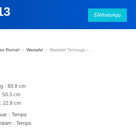
13
WhatsApp
rior Rumah
Wastafel
Wastafel Tembaga –…
e:
g : 83.8 cm
: 53.3 cm
 : 22.8 cm
Luar : Tempa
Dalam : Tempa