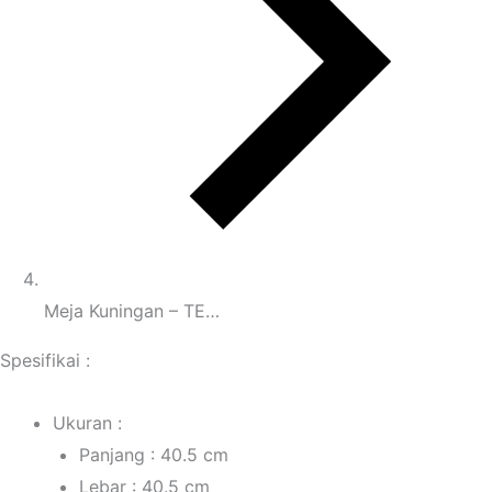
Meja Kuningan – TE…
Spesifikai :
Ukuran :
Panjang : 40.5 cm
Lebar : 40.5 cm