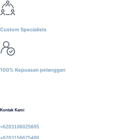
Custom Specialists
100% Kepuasan pelanggan
Kontak Kami
+6283106025605
+6283156675488