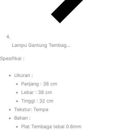
Lampu Gantung Tembag…
Spesifikai :
Ukuran :
Panjang : 38 cm
Lebar : 38 cm
Tinggi : 32 cm
Tekstur: Tempa
Bahan :
Plat Tembaga tebal 0.6mm