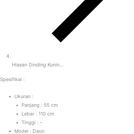
Hiasan Dinding Kunin…
Spesifikai :
Ukuran :
Panjang : 55 cm
Lebar : 110 cm
Tinggi : –
Model : Daun