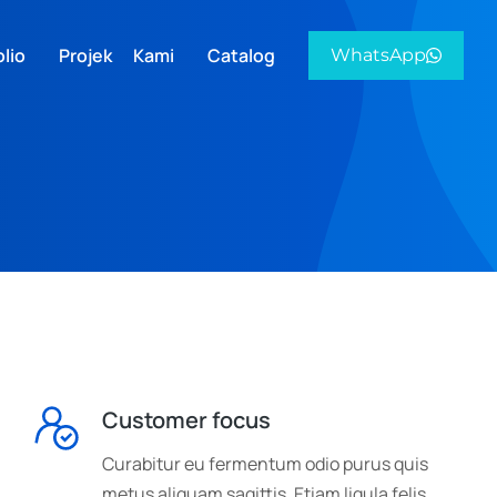
lio
Projek Kami
Catalog
WhatsApp
Customer focus
Curabitur eu fermentum odio purus quis
metus aliquam sagittis. Etiam ligula felis,