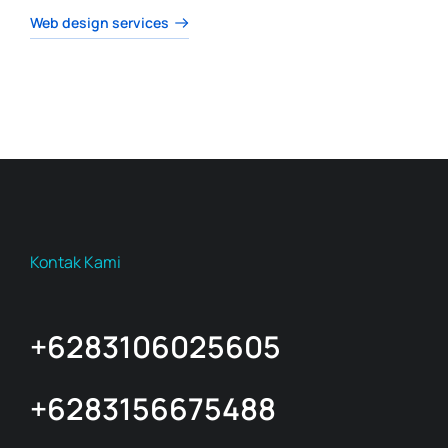
Web design services
Kontak Kami
+6283106025605
+6283156675488