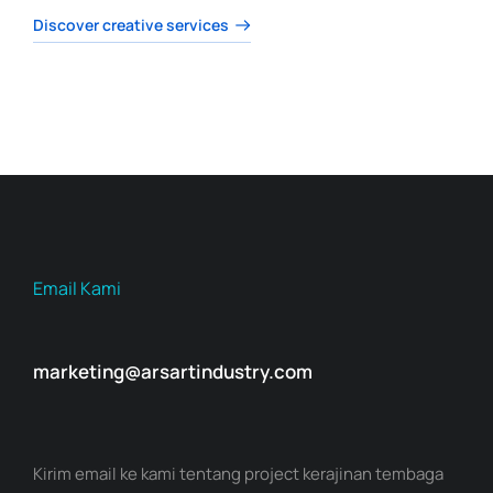
Discover creative services
Email Kami
marketing@arsartindustry.com
Kirim email ke kami tentang project kerajinan tembaga