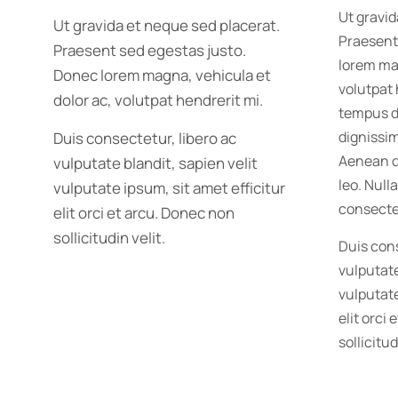
Ut gravid
Ut gravida et neque sed placerat.
Praesent
Praesent sed egestas justo.
lorem mag
Donec lorem magna, vehicula et
volutpat 
dolor ac, volutpat hendrerit mi.
tempus d
dignissi
Duis consectetur, libero ac
Aenean qu
vulputate blandit, sapien velit
leo. Null
vulputate ipsum, sit amet efficitur
consectet
elit orci et arcu. Donec non
sollicitudin velit.
Duis cons
vulputate
vulputate
elit orci
sollicitud