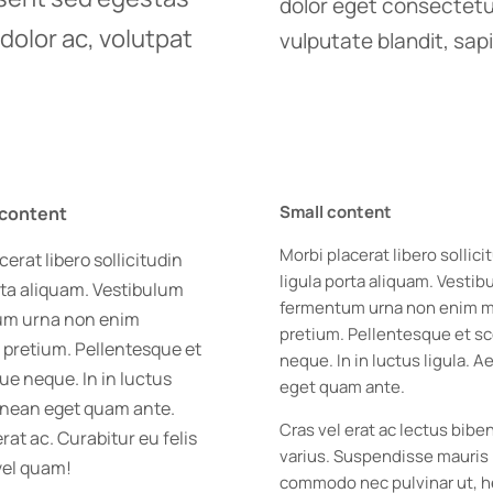
dolor eget consectetur
dolor ac, volutpat
vulputate blandit, sapi
Small content
content
Morbi placerat libero sollici
cerat libero sollicitudin
ligula porta aliquam. Vesti
rta aliquam. Vestibulum
fermentum urna non enim 
um urna non enim
pretium. Pellentesque et s
pretium. Pellentesque et
neque. In in luctus ligula. 
ue neque. In in luctus
eget quam ante.
Aenean eget quam ante.
Cras vel erat ac lectus bib
erat ac. Curabitur eu felis
varius. Suspendisse mauris 
vel quam!
commodo nec pulvinar ut, h