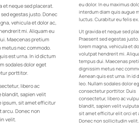
eu dolor. In eu maximus dolo
a et neque sed placerat.
interdum diam quis augue m
 sed egestas justo. Donec
luctus. Curabitur eu felis ex
na, vehicula et dolor ac,
hendrerit mi. Aliquam eu
Ut gravida et neque sed pla
Praesent sed egestas justo
ui. Maecenas pretium
lorem magna, vehicula et do
m metus nec commodo.
volutpat hendrerit mi. Aliq
is est urna. In id dictum
tempus dui. Maecenas pret
am sodales dolor eget
dignissim metus nec comm
ur porttitor.
Aenean quis est urna. In id 
leo. Nullam sodales dolor e
ectetur, libero ac
consectetur porttitor. Duis
 blandit, sapien velit
consectetur, libero ac vulp
 ipsum, sit amet efficitur
blandit, sapien velit vulput
 et arcu. Donec non
sit amet efficitur elit orci et
in velit.
Donec non sollicitudin velit.