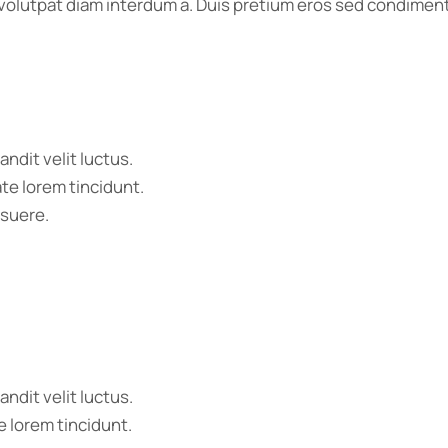
u volutpat diam interdum a. Duis pretium eros sed condime
andit velit luctus.
ate lorem tincidunt.
osuere.
andit velit luctus.
e lorem tincidunt.