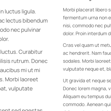
Morbi placerat libero s
n luctus ligula.
fermentum urna non e
 ac lectus bibendum
nisi, commodo nec pulv
odo nec pulvinar
dolor. Proin interdum 
lor.
Cras vel quam ut metus
luctus. Curabitur
ac hendrerit. Nam fauc
ilisis rutrum. Donec
sodales. Morbi laoreet
vulputate neque et, bl
aucibus mi ut mi
s. Morbi laoreet
Ut gravida et neque s
pat, vulputate
Donec lorem magna, veh
Aliquam eu tempus du
commodo. Aenean quis 
esent sed egestas