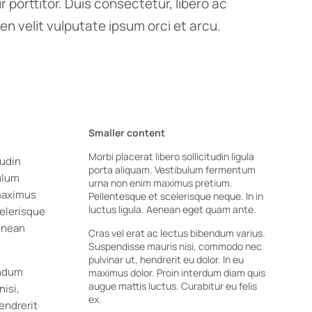
 porttitor. Duis consectetur, libero ac
en velit vulputate ipsum orci et arcu.
Smaller content
Morbi placerat libero sollicitudin ligula
tudin
porta aliquam. Vestibulum fermentum
bulum
urna non enim maximus pretium.
maximus
Pellentesque et scelerisque neque. In in
luctus ligula. Aenean eget quam ante.
celerisque
Aenean
Cras vel erat ac lectus bibendum varius.
Suspendisse mauris nisi, commodo nec
pulvinar ut, hendrerit eu dolor. In eu
endum
maximus dolor. Proin interdum diam quis
augue mattis luctus. Curabitur eu felis
nisi,
ex.
endrerit