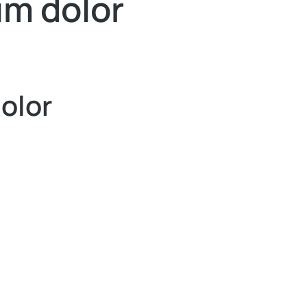
um dolor
dolor