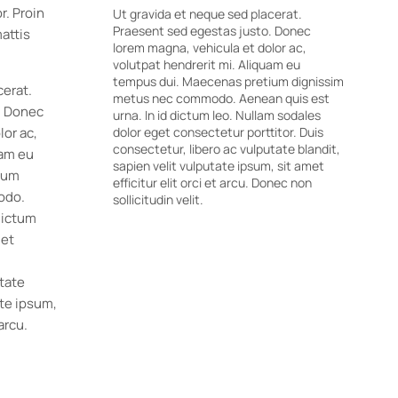
r. Proin
Ut gravida et neque sed placerat.
Praesent sed egestas justo. Donec
attis
lorem magna, vehicula et dolor ac,
.
volutpat hendrerit mi. Aliquam eu
tempus dui. Maecenas pretium dignissim
cerat.
metus nec commodo. Aenean quis est
. Donec
urna. In id dictum leo. Nullam sodales
lor ac,
dolor eget consectetur porttitor. Duis
consectetur, libero ac vulputate blandit,
uam eu
sapien velit vulputate ipsum, sit amet
ium
efficitur elit orci et arcu. Donec non
odo.
sollicitudin velit.
dictum
get
utate
ate ipsum,
 arcu.