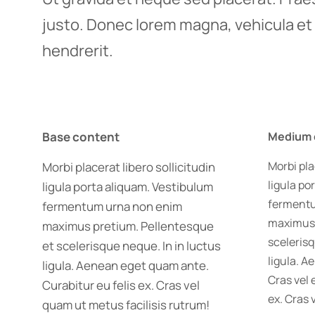
justo. Donec lorem magna, vehicula et 
hendrerit.
Base content
Medium 
Morbi pla
Morbi placerat libero sollicitudin
ligula po
ligula porta aliquam. Vestibulum
ferment
fermentum urna non enim
maximus 
maximus pretium. Pellentesque
scelerisq
et scelerisque neque. In in luctus
ligula. 
ligula. Aenean eget quam ante.
Cras vel 
Curabitur eu felis ex. Cras vel
ex. Cras 
quam ut metus facilisis rutrum!