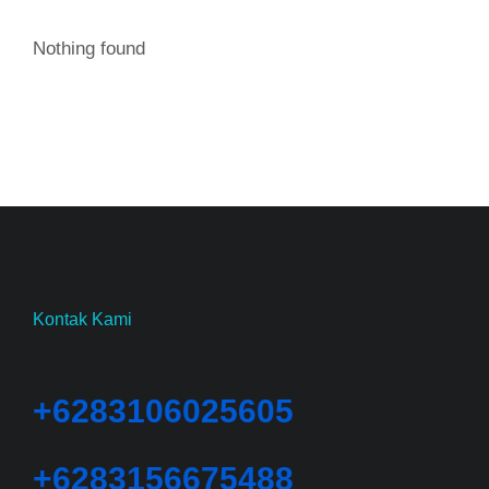
Nothing found
Kontak Kami
+6283106025605
+6283156675488