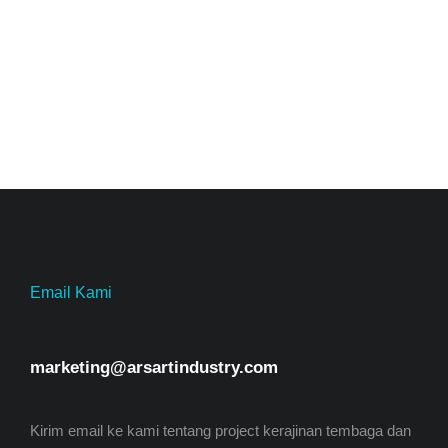
Email Kami
marketing@arsartindustry.com
Kirim email ke kami tentang project kerajinan tembaga dan