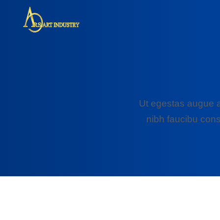
Ut egestas augue a
nibh faucibu cons