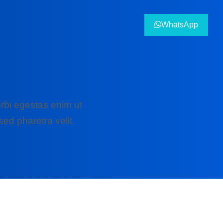
WhatsApp
rbi egestas enim ut
ed pharetra velit.