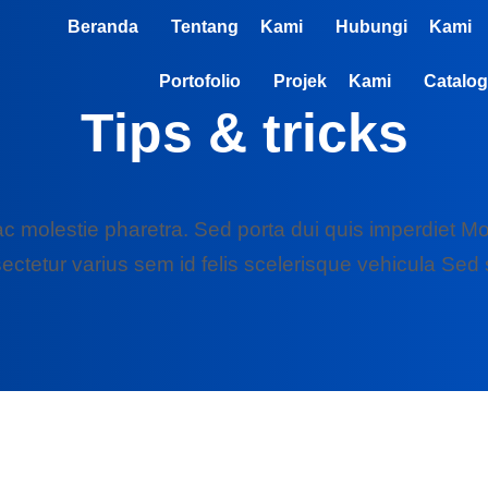
Beranda
Tentang Kami
Hubungi Kami
Portofolio
Projek Kami
Catalog
Tips & tricks
c molestie pharetra. Sed porta dui quis imperdiet Mo
ectetur varius sem id felis scelerisque vehicula Sed s