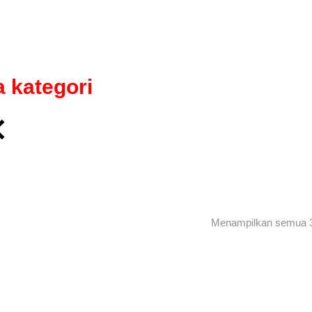
Beranda
Tentang Kami
Hubungi Kami
Portofolio
Projek Kami
Catalog
 kategori
Menampilkan semua 3