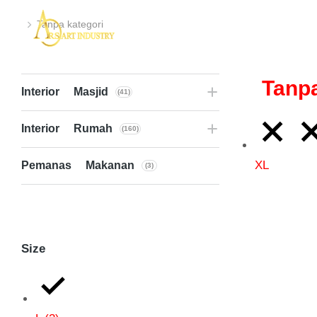
Tanpa kategori
You are here:
Tanpa
Interior Masjid
(41)
Interior Rumah
(160)
XL
Pemanas Makanan
(3)
Size