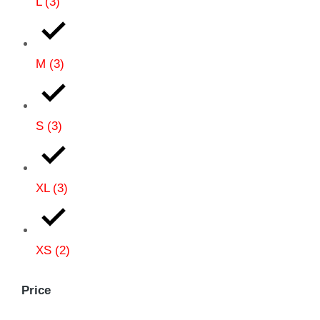
L
(3)
M
(3)
S
(3)
XL
(3)
XS
(2)
Price